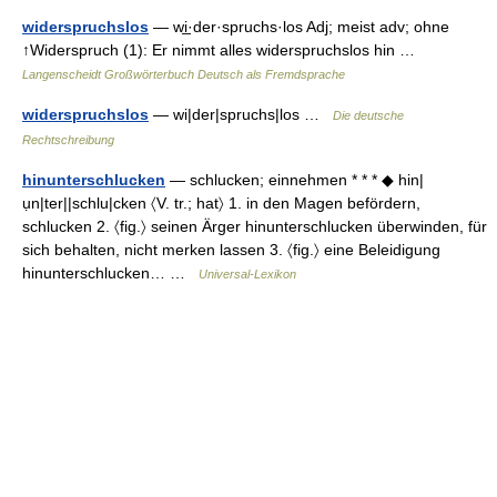
widerspruchslos
— wi̲·der·spruchs·los Adj; meist adv; ohne
↑Widerspruch (1): Er nimmt alles widerspruchslos hin …
Langenscheidt Großwörterbuch Deutsch als Fremdsprache
widerspruchslos
— wi|der|spruchs|los …
Die deutsche
Rechtschreibung
hinunterschlucken
— schlucken; einnehmen * * * ◆ hin|
ụn|ter||schlu|cken 〈V. tr.; hat〉 1. in den Magen befördern,
schlucken 2. 〈fig.〉 seinen Ärger hinunterschlucken überwinden, für
sich behalten, nicht merken lassen 3. 〈fig.〉 eine Beleidigung
hinunterschlucken… …
Universal-Lexikon