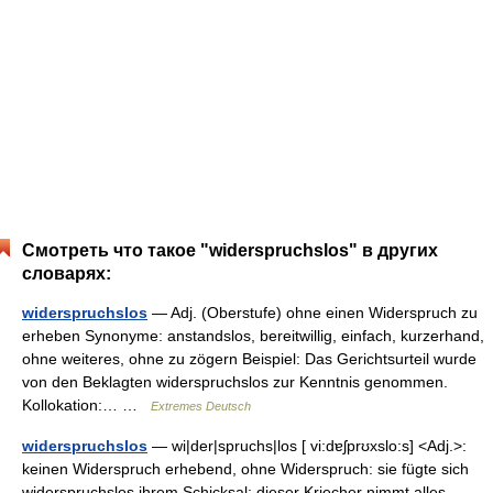
Смотреть что такое "widerspruchslos" в других
словарях:
widerspruchslos
— Adj. (Oberstufe) ohne einen Widerspruch zu
erheben Synonyme: anstandslos, bereitwillig, einfach, kurzerhand,
ohne weiteres, ohne zu zögern Beispiel: Das Gerichtsurteil wurde
von den Beklagten widerspruchslos zur Kenntnis genommen.
Kollokation:… …
Extremes Deutsch
widerspruchslos
— wi|der|spruchs|los [ vi:dɐʃprʊxslo:s] <Adj.>:
keinen Widerspruch erhebend, ohne Widerspruch: sie fügte sich
widerspruchslos ihrem Schicksal; dieser Kriecher nimmt alles