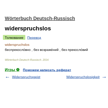
Wörterbuch Deutsch-Russisch
widerspruchslos
Толкование
Перевод
widerspruchslos
беспрекосло́вно
,
без возраже́ний
,
без прекосло́вий
Wörterbuch Deutsch-Russisch
.
2014
.
Игры ⚽
Поможем написать реферат
Widerspruchsgeist
Widerspruchslosigkeit